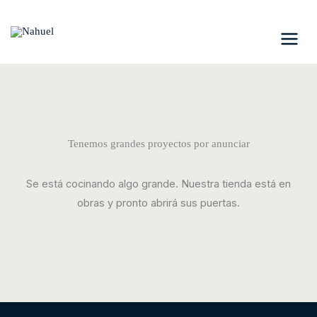
Ir
al
contenido
Tenemos grandes proyectos por anunciar
Se está cocinando algo grande. Nuestra tienda está en
obras y pronto abrirá sus puertas.