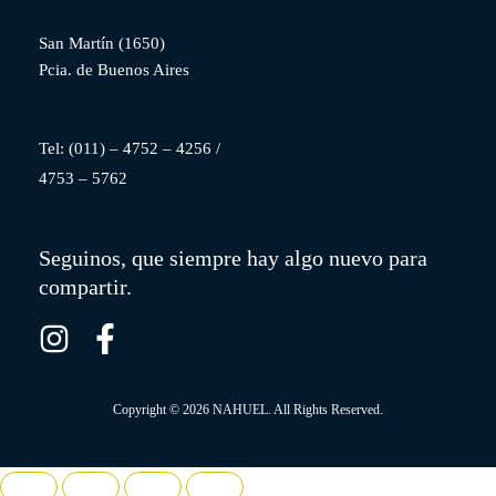
San Martín (1650)
Pcia. de Buenos Aires
Tel: (
011) – 4752 – 4256
/
4753 – 5762
Seguinos, que siempre hay algo nuevo para
compartir.
I
F
n
a
s
c
Copyright © 2026 NAHUEL. All Rights Reserved.
t
e
a
b
g
o