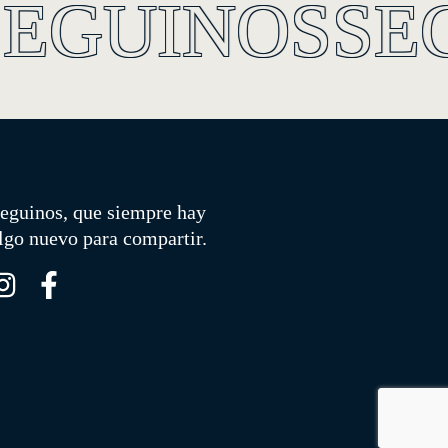
SEGUINOS
SE
eguinos, que siempre hay
lgo nuevo para compartir.
I
F
n
a
s
c
t
e
a
b
g
o