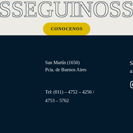
S
SEGUINOS
CONOCENOS
S
San Martín (1650)
Pcia. de Buenos Aires
a
Tel: (
011) – 4752 – 4256
/
4753 – 5762